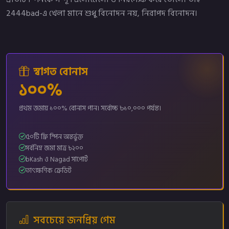
2444bad-এ খেলা মানে শুধু বিনোদন নয়, নিরাপদ বিনোদন।
স্বাগত বোনাস
১০০%
প্রথম জমায় ১০০% বোনাস পান। সর্বোচ্চ ৳১০,০০০ পর্যন্ত।
৫০টি ফ্রি স্পিন অন্তর্ভুক্ত
সর্বনিম্ন জমা মাত্র ৳২০০
bKash ও Nagad সাপোর্ট
তাৎক্ষণিক ক্রেডিট
সবচেয়ে জনপ্রিয় গেম