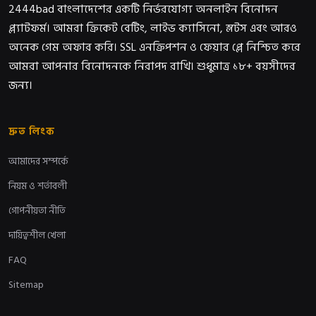
2444bad বাংলাদেশের একটি নির্ভরযোগ্য অনলাইন বিনোদন
প্ল্যাটফর্ম। আমরা ক্রিকেট বেটিং, লাইভ ক্যাসিনো, স্লটস এবং আরও
অনেক গেম অফার করি। SSL এনক্রিপশন ও ফেয়ার প্লে নিশ্চিত করে
আমরা আপনার বিনোদনকে নিরাপদ রাখি। শুধুমাত্র ১৮+ বয়সীদের
জন্য।
দ্রুত লিংক
আমাদের সম্পর্কে
নিয়ম ও শর্তাবলী
গোপনীয়তা নীতি
দায়িত্বশীল খেলা
FAQ
Sitemap