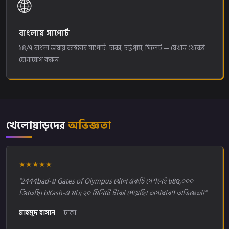
🌐
বাংলায় সাপোর্ট
২৪/৭ বাংলা ভাষায় কাস্টমার সাপোর্ট। ঢাকা, চট্টগ্রাম, সিলেট — যেখান থেকেই
যোগাযোগ করুন।
খেলোয়াড়দের
অভিজ্ঞতা
★★★★★
"2444bad-এ Gates of Olympus খেলে একটি সেশনেই ৳৪৫,০০০
জিতেছি। bKash-এ মাত্র ২০ মিনিটে টাকা পেয়েছি। অসাধারণ অভিজ্ঞতা!"
মাহমুদ হাসান
— ঢাকা