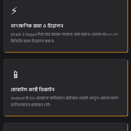
⚡
তাৎক্ষণিক জমা ও উত্তোলন
bKash ও Nagad দিয়ে মাত্র কয়েক সেকেন্ডে জমা করুন। জেতার পর ১০-৩০
মিনিটের মধ্যে উত্তোলন করুন।
📱
মোবাইল-ফার্স্ট ডিজাইন
Android বা iOS যেকোনো স্মার্টফোনে ব্রাউজার থেকেই খেলুন। কোনো অ্যাপ
ডাউনলোডের প্রয়োজন নেই।