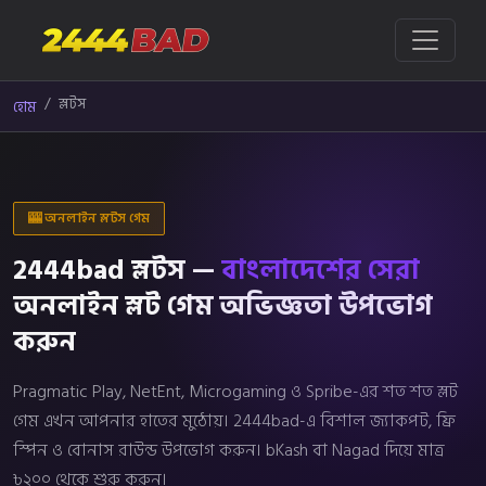
স্লটস
হোম
🎰 অনলাইন স্লটস গেম
2444bad স্লটস —
বাংলাদেশের সেরা
অনলাইন স্লট গেম অভিজ্ঞতা উপভোগ
করুন
Pragmatic Play, NetEnt, Microgaming ও Spribe-এর শত শত স্লট
গেম এখন আপনার হাতের মুঠোয়। 2444bad-এ বিশাল জ্যাকপট, ফ্রি
স্পিন ও বোনাস রাউন্ড উপভোগ করুন। bKash বা Nagad দিয়ে মাত্র
৳২০০ থেকে শুরু করুন।