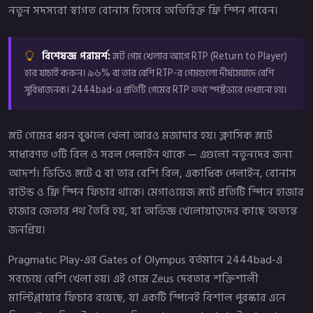
নতুন সদস্যরা স্বাগত বোনাস হিসেবে অতিরিক্ত ফ্রি স্পিন পাবেন।
বিশেষজ্ঞ পরামর্শ:
স্লট গেম খেলার আগে RTP (Return to Player)
হার যাচাই করুন। ৯৬% বা তার বেশি RTP-র গেমগুলো দীর্ঘমেয়াদে বেশি
সুবিধাজনক। 2444bad-এ প্রতিটি গেমের RTP তথ্য স্পষ্টভাবে দেখানো হয়।
স্লট গেমের ধরন বুঝলে খেলা আরও মজাদার হয়। ক্লাসিক স্লটে
সাধারণত ৩টি রিল ও সরল পেলাইন থাকে — এগুলো নতুনদের জন্য
আদর্শ। ভিডিও স্লটে ৫ বা তার বেশি রিল, একাধিক পেলাইন, বোনাস
রাউন্ড ও ফ্রি স্পিন ফিচার থাকে। মেগাওয়েজ স্লটে প্রতিটি স্পিনে হাজার
হাজার জেতার পথ তৈরি হয়, যা অভিজ্ঞ খেলোয়াড়দের কাছে অত্যন্ত
জনপ্রিয়।
Pragmatic Play-এর Gates of Olympus বর্তমানে 2444bad-এ
সবচেয়ে বেশি খেলা হয়। এই গেমে Zeus দেবতার শক্তিশালী
মাল্টিপ্লায়ার ফিচার রয়েছে, যা একটি স্পিনেই বিশাল পুরস্কার এনে