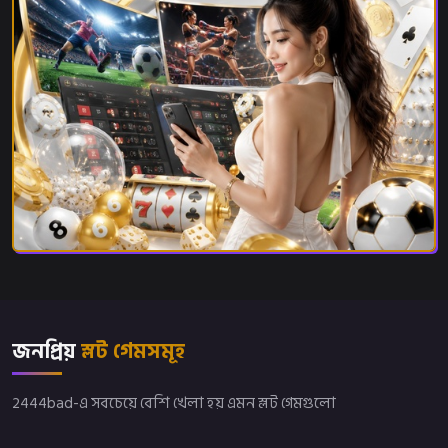
জনপ্রিয়
স্লট গেমসমূহ
2444bad-এ সবচেয়ে বেশি খেলা হয় এমন স্লট গেমগুলো